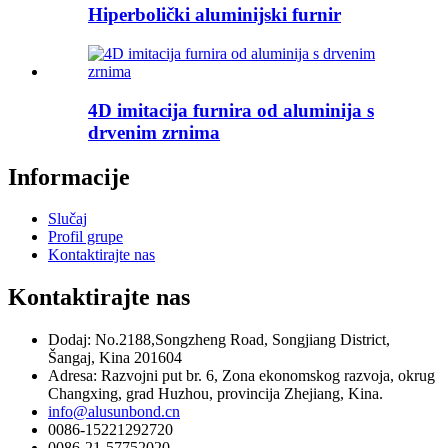
Hiperbolički aluminijski furnir
4D imitacija furnira od aluminija s
drvenim zrnima
Informacije
Slučaj
Profil grupe
Kontaktirajte nas
Kontaktirajte nas
Dodaj: No.2188,Songzheng Road, Songjiang District,
Šangaj, Kina 201604
Adresa: Razvojni put br. 6, Zona ekonomskog razvoja, okrug
Changxing, grad Huzhou, provincija Zhejiang, Kina.
info@alusunbond.cn
0086-15221292720
0086-21-57752020