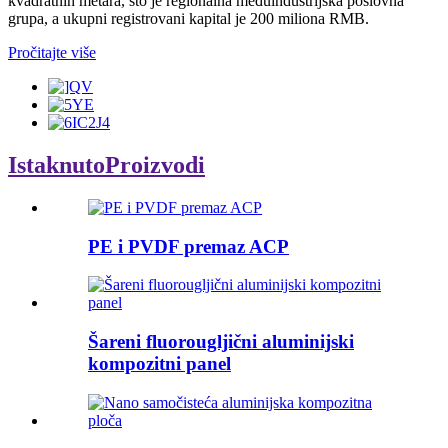
kvadratnih metara, što je regionalna međuindustrijska poslovna
grupa, a ukupni registrovani kapital je 200 miliona RMB.
Pročitajte više
Istaknuto
Proizvodi
PE i PVDF premaz ACP
Šareni fluorougljični aluminijski
kompozitni panel