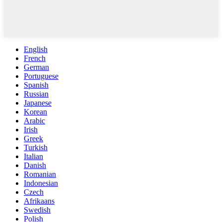
English
French
German
Portuguese
Spanish
Russian
Japanese
Korean
Arabic
Irish
Greek
Turkish
Italian
Danish
Romanian
Indonesian
Czech
Afrikaans
Swedish
Polish