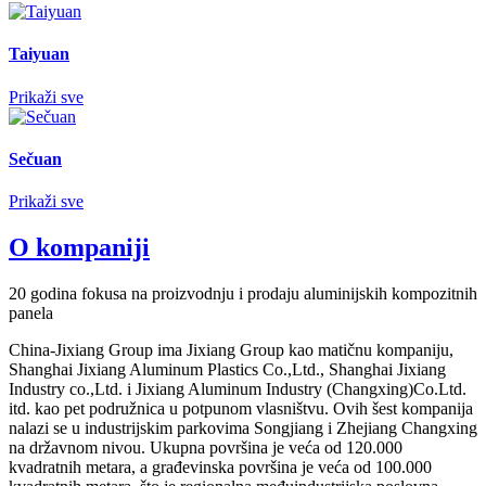
Taiyuan
Prikaži sve
Sečuan
Prikaži sve
O kompaniji
20 godina fokusa na proizvodnju i prodaju aluminijskih kompozitnih
panela
China-Jixiang Group ima Jixiang Group kao matičnu kompaniju,
Shanghai Jixiang Aluminum Plastics Co.,Ltd., Shanghai Jixiang
Industry co.,Ltd. i Jixiang Aluminum Industry (Changxing)Co.Ltd.
itd. kao pet podružnica u potpunom vlasništvu. Ovih šest kompanija
nalazi se u industrijskim parkovima Songjiang i Zhejiang Changxing
na državnom nivou. Ukupna površina je veća od 120.000
kvadratnih metara, a građevinska površina je veća od 100.000