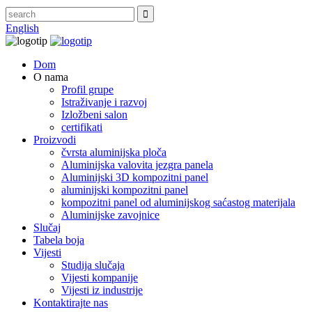
English
Dom
O nama
Profil grupe
Istraživanje i razvoj
Izložbeni salon
certifikati
Proizvodi
čvrsta aluminijska ploča
Aluminijska valovita jezgra panela
Aluminijski 3D kompozitni panel
aluminijski kompozitni panel
kompozitni panel od aluminijskog saćastog materijala
Aluminijske zavojnice
Slučaj
Tabela boja
Vijesti
Studija slučaja
Vijesti kompanije
Vijesti iz industrije
Kontaktirajte nas