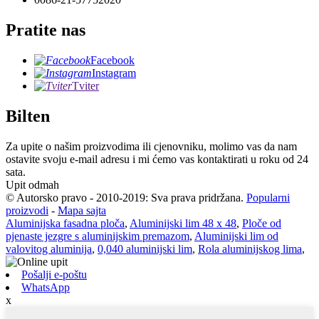
Pratite nas
Facebook
Instagram
Tviter
Bilten
Za upite o našim proizvodima ili cjenovniku, molimo vas da nam
ostavite svoju e-mail adresu i mi ćemo vas kontaktirati u roku od 24
sata.
Upit odmah
© Autorsko pravo - 2010-2019: Sva prava pridržana.
Popularni
proizvodi
-
Mapa sajta
Aluminijska fasadna ploča
,
Aluminijski lim 48 x 48
,
Ploče od
pjenaste jezgre s aluminijskim premazom
,
Aluminijski lim od
valovitog aluminija
,
0,040 aluminijski lim
,
Rola aluminijskog lima
,
Pošalji e-poštu
WhatsApp
x