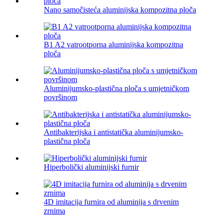
Nano samočisteća aluminijska kompozitna ploča
B1 A2 vatrootporna aluminijska kompozitna
ploča
Aluminijumsko-plastična ploča s umjetničkom
površinom
Antibakterijska i antistatička aluminijumsko-
plastična ploča
Hiperbolički aluminijski furnir
4D imitacija furnira od aluminija s drvenim
zrnima