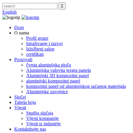
English
Dom
O nama
Profil grupe
Istraživanje i razvoj
Izložbeni salon
certifikati
Proizvodi
čvrsta aluminijska ploča
Aluminijska valovita jezgra panela
Aluminijski 3D kompozitni panel
aluminijski kompozitni panel
kompozitni panel od aluminijskog saćastog materijala
Aluminijske zavojnice
Slučaj
Tabela boja
Vijesti
Studija slučaja
Vijesti kompanije
Vijesti iz industrije
Kontaktirajte nas