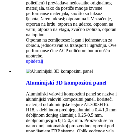
polietilen) i prevladava nedostatke originalnog
materijala, tako da postiže mnoge izvrsne
performanse materijala, kao što su luksuz i
ljepota, šareni ukrasi; otporan na UV zračenje,
otporan na hrđu, otporan na udarce, otporan na
vatru, otporan na vlagu, zvučno izoliran, otporan
na toplinu.
Otporan na zemljotrese; lagan i jednostavan za
obradu, jednostavan za transport i ugradnju. Ove
performanse čine ACP odličnom budućnošću
upotrebe.
upit
detalj
Aluminijski 3D kompozitni panel
Aluminijski valoviti kompozitni panel se naziva i
aluminijski valoviti kompozitni panel, koristeći
materijal od aluminijske legure AL3003H16-
H18, s debljinom prednjeg aluminija 0,4-1,0 mm,
debljinom donjeg aluminija 0,25-0,5 mm,
debljinom jezgra 0,15-0,3 mm. Proizvodi se na
naprednoj automatskoj proizvodnoj opremi pod
upravljanjem ERP sistema. Oblik vodenog vala