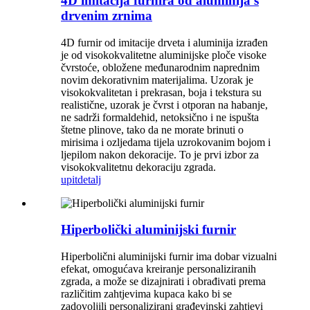
4D imitacija furnira od aluminija s
drvenim zrnima
4D furnir od imitacije drveta i aluminija izrađen
je od visokokvalitetne aluminijske ploče visoke
čvrstoće, obložene međunarodnim naprednim
novim dekorativnim materijalima. Uzorak je
visokokvalitetan i prekrasan, boja i tekstura su
realistične, uzorak je čvrst i otporan na habanje,
ne sadrži formaldehid, netoksično i ne ispušta
štetne plinove, tako da ne morate brinuti o
mirisima i ozljedama tijela uzrokovanim bojom i
ljepilom nakon dekoracije. To je prvi izbor za
visokokvalitetnu dekoraciju zgrada.
upit
detalj
Hiperbolički aluminijski furnir
Hiperbolični aluminijski furnir ima dobar vizualni
efekat, omogućava kreiranje personaliziranih
zgrada, a može se dizajnirati i obrađivati ​​prema
različitim zahtjevima kupaca kako bi se
zadovoljili personalizirani građevinski zahtjevi