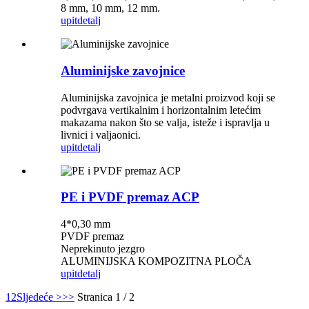
8 mm, 10 mm, 12 mm.
upit
detalj
Aluminijske zavojnice
Aluminijska zavojnica je metalni proizvod koji se
podvrgava vertikalnim i horizontalnim letećim
makazama nakon što se valja, isteže i ispravlja u
livnici i valjaonici.
upit
detalj
PE i PVDF premaz ACP
4*0,30 mm
PVDF premaz
Neprekinuto jezgro
ALUMINIJSKA KOMPOZITNA PLOČA
upit
detalj
1
2
Sljedeće >
>>
Stranica 1 / 2