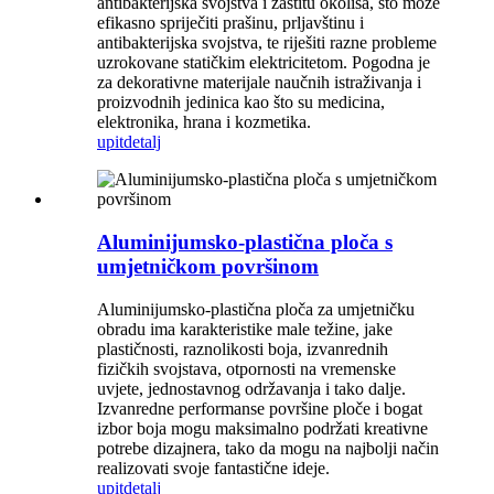
antibakterijska svojstva i zaštitu okoliša, što može
efikasno spriječiti prašinu, prljavštinu i
antibakterijska svojstva, te riješiti razne probleme
uzrokovane statičkim elektricitetom. Pogodna je
za dekorativne materijale naučnih istraživanja i
proizvodnih jedinica kao što su medicina,
elektronika, hrana i kozmetika.
upit
detalj
Aluminijumsko-plastična ploča s
umjetničkom površinom
Aluminijumsko-plastična ploča za umjetničku
obradu ima karakteristike male težine, jake
plastičnosti, raznolikosti boja, izvanrednih
fizičkih svojstava, otpornosti na vremenske
uvjete, jednostavnog održavanja i tako dalje.
Izvanredne performanse površine ploče i bogat
izbor boja mogu maksimalno podržati kreativne
potrebe dizajnera, tako da mogu na najbolji način
realizovati svoje fantastične ideje.
upit
detalj