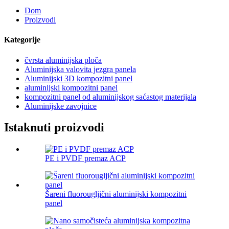
Dom
Proizvodi
Kategorije
čvrsta aluminijska ploča
Aluminijska valovita jezgra panela
Aluminijski 3D kompozitni panel
aluminijski kompozitni panel
kompozitni panel od aluminijskog saćastog materijala
Aluminijske zavojnice
Istaknuti proizvodi
PE i PVDF premaz ACP
Šareni fluorougljični aluminijski kompozitni
panel