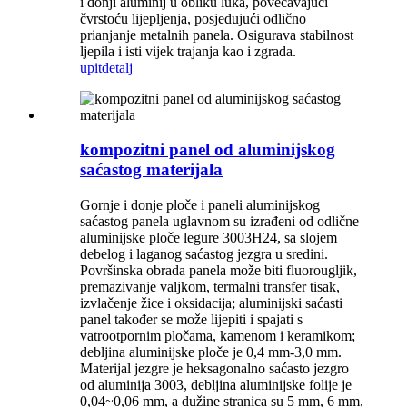
i donji aluminij u obliku luka, povećavajući
čvrstoću lijepljenja, posjedujući odlično
prianjanje metalnih panela. Osigurava stabilnost
ljepila i isti vijek trajanja kao i zgrada.
upit
detalj
kompozitni panel od aluminijskog
saćastog materijala
Gornje i donje ploče i paneli aluminijskog
saćastog panela uglavnom su izrađeni od odlične
aluminijske ploče legure 3003H24, sa slojem
debelog i laganog saćastog jezgra u sredini.
Površinska obrada panela može biti fluorougljik,
premazivanje valjkom, termalni transfer tisak,
izvlačenje žice i oksidacija; aluminijski saćasti
panel također se može lijepiti i spajati s
vatrootpornim pločama, kamenom i keramikom;
debljina aluminijske ploče je 0,4 mm-3,0 mm.
Materijal jezgre je heksagonalno saćasto jezgro
od aluminija 3003, debljina aluminijske folije je
0,04~0,06 mm, a dužine stranica su 5 mm, 6 mm,