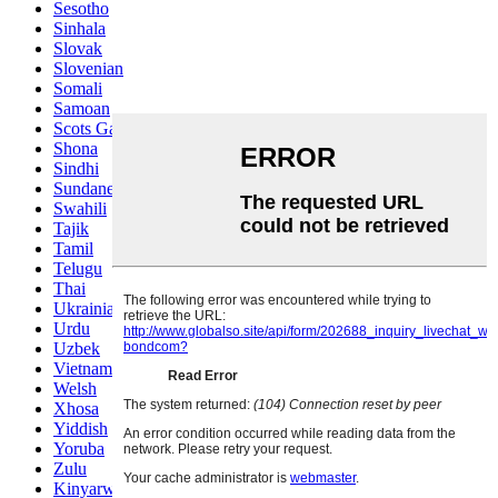
Sesotho
Sinhala
Slovak
Slovenian
Somali
Samoan
Scots Gaelic
Shona
Sindhi
Sundanese
Swahili
Tajik
Tamil
Telugu
Thai
Ukrainian
Urdu
Uzbek
Vietnamese
Welsh
Xhosa
Yiddish
Yoruba
Zulu
Kinyarwanda