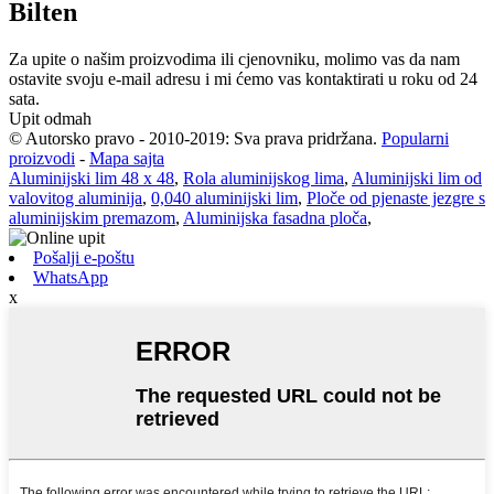
Bilten
Za upite o našim proizvodima ili cjenovniku, molimo vas da nam
ostavite svoju e-mail adresu i mi ćemo vas kontaktirati u roku od 24
sata.
Upit odmah
© Autorsko pravo - 2010-2019: Sva prava pridržana.
Popularni
proizvodi
-
Mapa sajta
Aluminijski lim 48 x 48
,
Rola aluminijskog lima
,
Aluminijski lim od
valovitog aluminija
,
0,040 aluminijski lim
,
Ploče od pjenaste jezgre s
aluminijskim premazom
,
Aluminijska fasadna ploča
,
Pošalji e-poštu
WhatsApp
x