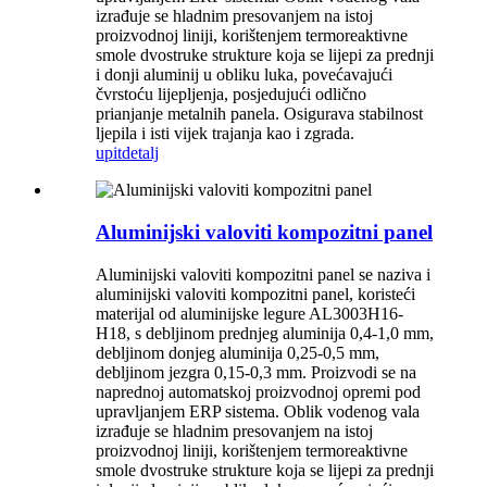
izrađuje se hladnim presovanjem na istoj
proizvodnoj liniji, korištenjem termoreaktivne
smole dvostruke strukture koja se lijepi za prednji
i donji aluminij u obliku luka, povećavajući
čvrstoću lijepljenja, posjedujući odlično
prianjanje metalnih panela. Osigurava stabilnost
ljepila i isti vijek trajanja kao i zgrada.
upit
detalj
Aluminijski valoviti kompozitni panel
Aluminijski valoviti kompozitni panel se naziva i
aluminijski valoviti kompozitni panel, koristeći
materijal od aluminijske legure AL3003H16-
H18, s debljinom prednjeg aluminija 0,4-1,0 mm,
debljinom donjeg aluminija 0,25-0,5 mm,
debljinom jezgra 0,15-0,3 mm. Proizvodi se na
naprednoj automatskoj proizvodnoj opremi pod
upravljanjem ERP sistema. Oblik vodenog vala
izrađuje se hladnim presovanjem na istoj
proizvodnoj liniji, korištenjem termoreaktivne
smole dvostruke strukture koja se lijepi za prednji