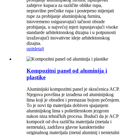
zahtjeve kupaca za različite oblike rupa,
nepravilne prečnike rupa i postepeno mijenjati
rupe za probijanje aluminijskog furnira,
istovremeno osiguravajući tačnost obrade
probijanja, u najvećoj mjeri ispunjavajući visoke
standarde arhitektonskog dizajna i u potpunosti
izražavajući inovativne ideje arhitektonskog
dizajna.
upit
detalj
Kompozitni panel od aluminija i
plastike
Aluminijski kompozitni panel je skraćenica ACP.
Njegova površina je izrađena od aluminijskog
lima koji je obrađen i premazan bojom pečenjem.
To je novi tip materijala dobiven spajanjem
aluminijskog lima s polietilenskom jezgrom
nakon niza tehničkih procesa. Budući da je ACP
kompozit od dva različita materijala (metala i
nemetala), zadržava glavne karakteristike
originalnog materijala (metal aluminij i nemetalni