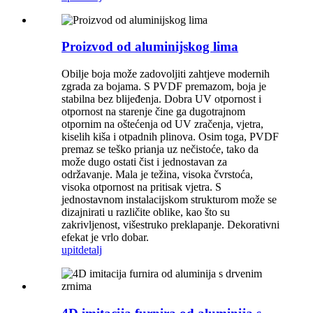
Proizvod od aluminijskog lima
Obilje boja može zadovoljiti zahtjeve modernih
zgrada za bojama. S PVDF premazom, boja je
stabilna bez blijeđenja. Dobra UV otpornost i
otpornost na starenje čine ga dugotrajnom
otpornim na oštećenja od UV zračenja, vjetra,
kiselih kiša i otpadnih plinova. Osim toga, PVDF
premaz se teško prianja uz nečistoće, tako da
može dugo ostati čist i jednostavan za
održavanje. Mala je težina, visoka čvrstoća,
visoka otpornost na pritisak vjetra. S
jednostavnom instalacijskom strukturom može se
dizajnirati u različite oblike, kao što su
zakrivljenost, višestruko preklapanje. Dekorativni
efekat je vrlo dobar.
upit
detalj