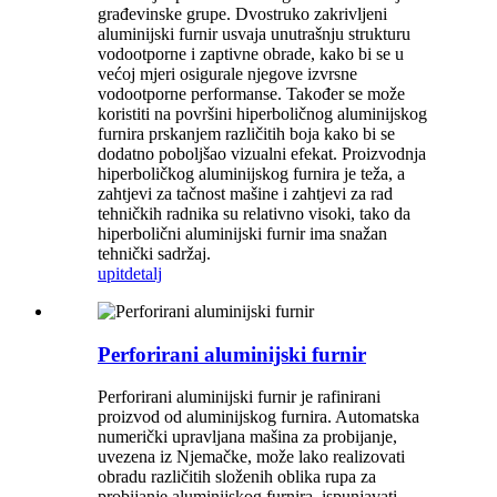
građevinske grupe. Dvostruko zakrivljeni
aluminijski furnir usvaja unutrašnju strukturu
vodootporne i zaptivne obrade, kako bi se u
većoj mjeri osigurale njegove izvrsne
vodootporne performanse. Također se može
koristiti na površini hiperboličnog aluminijskog
furnira prskanjem različitih boja kako bi se
dodatno poboljšao vizualni efekat. Proizvodnja
hiperboličkog aluminijskog furnira je teža, a
zahtjevi za tačnost mašine i zahtjevi za rad
tehničkih radnika su relativno visoki, tako da
hiperbolični aluminijski furnir ima snažan
tehnički sadržaj.
upit
detalj
Perforirani aluminijski furnir
Perforirani aluminijski furnir je rafinirani
proizvod od aluminijskog furnira. Automatska
numerički upravljana mašina za probijanje,
uvezena iz Njemačke, može lako realizovati
obradu različitih složenih oblika rupa za
probijanje aluminijskog furnira, ispunjavati