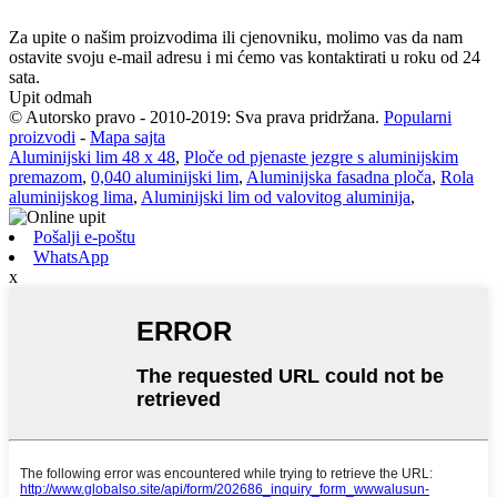
Za upite o našim proizvodima ili cjenovniku, molimo vas da nam
ostavite svoju e-mail adresu i mi ćemo vas kontaktirati u roku od 24
sata.
Upit odmah
© Autorsko pravo - 2010-2019: Sva prava pridržana.
Popularni
proizvodi
-
Mapa sajta
Aluminijski lim 48 x 48
,
Ploče od pjenaste jezgre s aluminijskim
premazom
,
0,040 aluminijski lim
,
Aluminijska fasadna ploča
,
Rola
aluminijskog lima
,
Aluminijski lim od valovitog aluminija
,
Pošalji e-poštu
WhatsApp
x