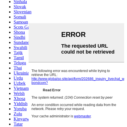
Sinhala
Slovak
Slovenian
Somali
Samoan
Scots Gaelic
Shona
Sindhi
Sundanese
Swahili
Tajik
Tamil
Telugu
Thai
Ukrainian
Urdu
Uzbek
Vietnamese
Welsh
Xhosa
Yiddish
Yoruba
Zulu
Kinyarwanda
Tatar