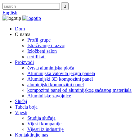
English
Dom
O nama
Profil grupe
Istraživanje i razvoj
Izložbeni salon
certifikati
Proizvodi
čvrsta aluminijska ploča
Aluminijska valovita jezgra panela
Aluminijski 3D kompozitni panel
aluminijski kompozitni panel
kompozitni panel od aluminijskog saćastog materijala
Aluminijske zavojnice
Slučaj
Tabela boja
Vijesti
Studija slučaja
Vijesti kompanije
Vijesti iz industrije
Kontaktirajte nas