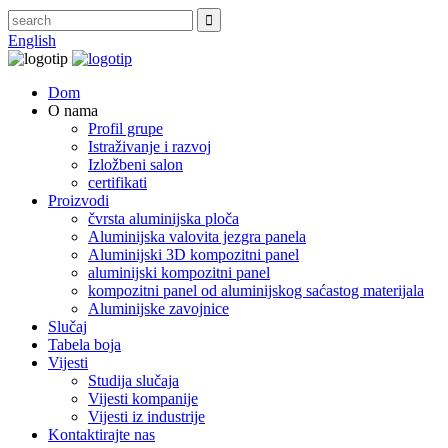
English
Dom
O nama
Profil grupe
Istraživanje i razvoj
Izložbeni salon
certifikati
Proizvodi
čvrsta aluminijska ploča
Aluminijska valovita jezgra panela
Aluminijski 3D kompozitni panel
aluminijski kompozitni panel
kompozitni panel od aluminijskog saćastog materijala
Aluminijske zavojnice
Slučaj
Tabela boja
Vijesti
Studija slučaja
Vijesti kompanije
Vijesti iz industrije
Kontaktirajte nas