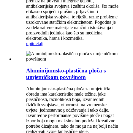
premaz na površini integriše ljepotu,
antibakterijska svojstva i zaštitu okoliša, što može
efikasno spriječiti prašinu, prljavštinu i
antibakterijska svojstva, te riješiti razne probleme
uzrokovane statičkim elektricitetom. Pogodna je
za dekorativne materijale naučnih istraživanja i
proizvodnih jedinica kao što su medicina,
elektronika, hrana i kozmetika.
upit
detalj
Aluminijumsko-plastična ploča s
umjetničkom površinom
Aluminijumsko-plastična ploča za umjetničku
obradu ima karakteristike male težine, jake
plastičnosti, raznolikosti boja, izvanrednih
fizičkih svojstava, otpornosti na vremenske
uvjete, jednostavnog održavanja i tako dalje.
Izvanredne performanse površine ploče i bogat
izbor boja mogu maksimalno podržati kreativne
potrebe dizajnera, tako da mogu na najbolji način
realizovati svoje fantastične ideje.