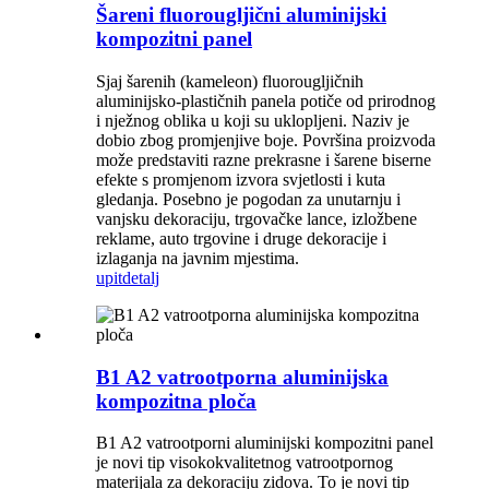
Šareni fluorougljični aluminijski
kompozitni panel
Sjaj šarenih (kameleon) fluorougljičnih
aluminijsko-plastičnih panela potiče od prirodnog
i nježnog oblika u koji su uklopljeni. Naziv je
dobio zbog promjenjive boje. Površina proizvoda
može predstaviti razne prekrasne i šarene biserne
efekte s promjenom izvora svjetlosti i kuta
gledanja. Posebno je pogodan za unutarnju i
vanjsku dekoraciju, trgovačke lance, izložbene
reklame, auto trgovine i druge dekoracije i
izlaganja na javnim mjestima.
upit
detalj
B1 A2 vatrootporna aluminijska
kompozitna ploča
B1 A2 vatrootporni aluminijski kompozitni panel
je novi tip visokokvalitetnog vatrootpornog
materijala za dekoraciju zidova. To je novi tip