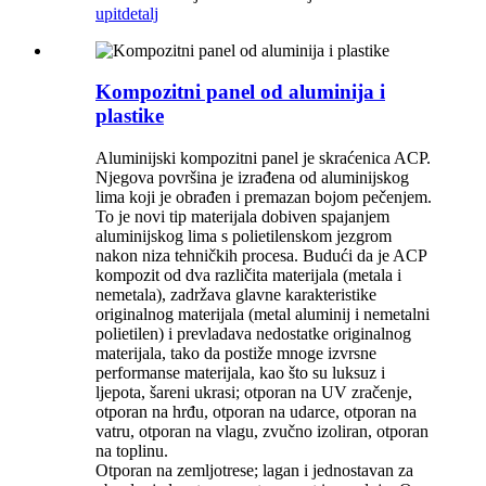
upit
detalj
Kompozitni panel od aluminija i
plastike
Aluminijski kompozitni panel je skraćenica ACP.
Njegova površina je izrađena od aluminijskog
lima koji je obrađen i premazan bojom pečenjem.
To je novi tip materijala dobiven spajanjem
aluminijskog lima s polietilenskom jezgrom
nakon niza tehničkih procesa. Budući da je ACP
kompozit od dva različita materijala (metala i
nemetala), zadržava glavne karakteristike
originalnog materijala (metal aluminij i nemetalni
polietilen) i prevladava nedostatke originalnog
materijala, tako da postiže mnoge izvrsne
performanse materijala, kao što su luksuz i
ljepota, šareni ukrasi; otporan na UV zračenje,
otporan na hrđu, otporan na udarce, otporan na
vatru, otporan na vlagu, zvučno izoliran, otporan
na toplinu.
Otporan na zemljotrese; lagan i jednostavan za