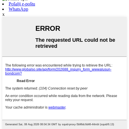
Pošalji e-poštu
WhatsApp
x