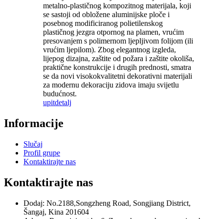
metalno-plastičnog kompozitnog materijala, koji
se sastoji od obložene aluminijske ploče i
posebnog modificiranog polietilenskog
plastičnog jezgra otpornog na plamen, vrućim
presovanjem s polimernom ljepljivom folijom (ili
vrućim ljepilom). Zbog elegantnog izgleda,
lijepog dizajna, zaštite od požara i zaštite okoliša,
praktične konstrukcije i drugih prednosti, smatra
se da novi visokokvalitetni dekorativni materijali
za modernu dekoraciju zidova imaju svijetlu
budućnost.
upit
detalj
Informacije
Slučaj
Profil grupe
Kontaktirajte nas
Kontaktirajte nas
Dodaj: No.2188,Songzheng Road, Songjiang District,
Šangaj, Kina 201604