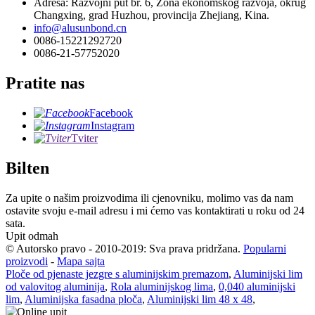
Adresa: Razvojni put br. 6, Zona ekonomskog razvoja, okrug
Changxing, grad Huzhou, provincija Zhejiang, Kina.
info@alusunbond.cn
0086-15221292720
0086-21-57752020
Pratite nas
Facebook
Instagram
Tviter
Bilten
Za upite o našim proizvodima ili cjenovniku, molimo vas da nam
ostavite svoju e-mail adresu i mi ćemo vas kontaktirati u roku od 24
sata.
Upit odmah
© Autorsko pravo - 2010-2019: Sva prava pridržana.
Popularni
proizvodi
-
Mapa sajta
Ploče od pjenaste jezgre s aluminijskim premazom
,
Aluminijski lim
od valovitog aluminija
,
Rola aluminijskog lima
,
0,040 aluminijski
lim
,
Aluminijska fasadna ploča
,
Aluminijski lim 48 x 48
,