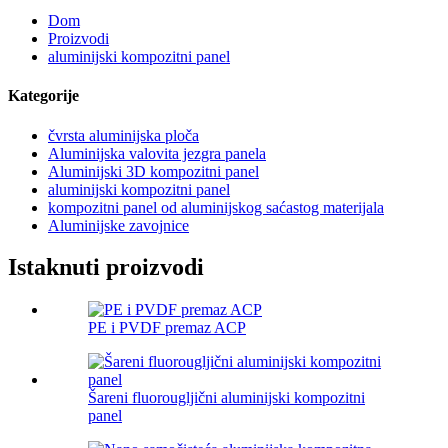
Dom
Proizvodi
aluminijski kompozitni panel
Kategorije
čvrsta aluminijska ploča
Aluminijska valovita jezgra panela
Aluminijski 3D kompozitni panel
aluminijski kompozitni panel
kompozitni panel od aluminijskog saćastog materijala
Aluminijske zavojnice
Istaknuti proizvodi
PE i PVDF premaz ACP
Šareni fluorougljični aluminijski kompozitni
panel