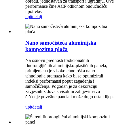
obradu, jednostavan za transport i ugradnju. Ove
performanse čine ACP odličnom budućnošću
upotrebe.
upit
detalj
Nano samočisteća aluminijska
kompozitna ploča
Na osnovu prednosti tradicionalnih
fluorougljičnih aluminijsko-plastičnih panela,
primijenjena je visokotehnološka nano
tehnologija premaza kako bi se optimizirali
indeksi performansi poput zagađenja i
samočišćenja. Pogodan je za dekoraciju
zavjesnih zidova s ​​visokim zahtjevima za
čišćenje površine panela i može dugo ostati lijep.
upit
detalj