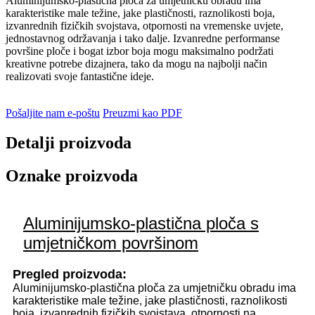
Aluminijumsko-plastična ploča za umjetničku obradu ima
karakteristike male težine, jake plastičnosti, raznolikosti boja,
izvanrednih fizičkih svojstava, otpornosti na vremenske uvjete,
jednostavnog održavanja i tako dalje. Izvanredne performanse
površine ploče i bogat izbor boja mogu maksimalno podržati
kreativne potrebe dizajnera, tako da mogu na najbolji način
realizovati svoje fantastične ideje.
Pošaljite nam e-poštu
Preuzmi kao PDF
Detalji proizvoda
Oznake proizvoda
Aluminijumsko-plastična ploča s
umjetničkom površinom
Pregled proizvoda:
Aluminijumsko-plastična ploča za umjetničku obradu ima
karakteristike male težine, jake plastičnosti, raznolikosti
boja, izvanrednih fizičkih svojstava, otpornosti na