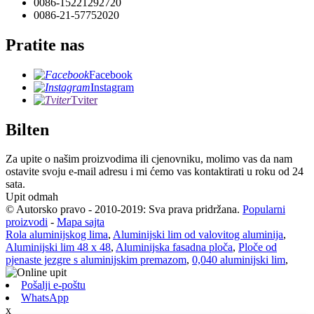
0086-15221292720
0086-21-57752020
Pratite nas
Facebook
Instagram
Tviter
Bilten
Za upite o našim proizvodima ili cjenovniku, molimo vas da nam
ostavite svoju e-mail adresu i mi ćemo vas kontaktirati u roku od 24
sata.
Upit odmah
© Autorsko pravo - 2010-2019: Sva prava pridržana.
Popularni
proizvodi
-
Mapa sajta
Rola aluminijskog lima
,
Aluminijski lim od valovitog aluminija
,
Aluminijski lim 48 x 48
,
Aluminijska fasadna ploča
,
Ploče od
pjenaste jezgre s aluminijskim premazom
,
0,040 aluminijski lim
,
Pošalji e-poštu
WhatsApp
x