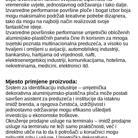
vremenske uvjete, jednostavnog održavanja i tako dalje.
Izvanredne performanse površine ploče i bogat izbor boja
mogu maksimalno podržati kreativne potrebe dizajnera,
tako da mogu na najbolji način realizovati svoje
fantastične ideje.
Izvanredne površinske performanse umjetnički obloženih
aluminijsko-plastičnih panela čine ih korisnim za mnoga
svjetski poznata multinacionalna preduzeća, a visoko su
hvaljeni i omiljeni u avijaciji, automobilskoj industriji,
bankarstvu, hartijama od vrijednosti, nafti,
elektroenergetskoj industriji, komunikacijama, hotelima,
nekretninama, medicini, elektronici itd.
Mjesto primjene proizvoda:
Sistem za identifikaciju industrije -- umjetnička
dekorativna aluminijumsko-plastična ploča može postati
savršen asistent za preduzeća i institucije da istaknu
imidž brenda, a njegova čvrstoća, izdržljivost i
jednostavno održavanje mogu efikasno uštedjeti
investiciju u ekonomske troškove.
Okruženje prodajne usluge na terminalu -- imidž prodajne
usluge na terminalu ne teži samo praktičnosti, već i
direktno utiče na to da li potrošači u konačnici mogu
prihvatiti robu i usluge. Umjetnička dekorativna