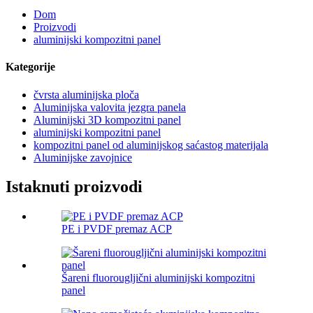
Dom
Proizvodi
aluminijski kompozitni panel
Kategorije
čvrsta aluminijska ploča
Aluminijska valovita jezgra panela
Aluminijski 3D kompozitni panel
aluminijski kompozitni panel
kompozitni panel od aluminijskog saćastog materijala
Aluminijske zavojnice
Istaknuti proizvodi
PE i PVDF premaz ACP
Šareni fluorougljični aluminijski kompozitni
panel