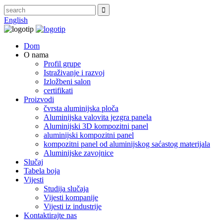
English
Dom
O nama
Profil grupe
Istraživanje i razvoj
Izložbeni salon
certifikati
Proizvodi
čvrsta aluminijska ploča
Aluminijska valovita jezgra panela
Aluminijski 3D kompozitni panel
aluminijski kompozitni panel
kompozitni panel od aluminijskog saćastog materijala
Aluminijske zavojnice
Slučaj
Tabela boja
Vijesti
Studija slučaja
Vijesti kompanije
Vijesti iz industrije
Kontaktirajte nas