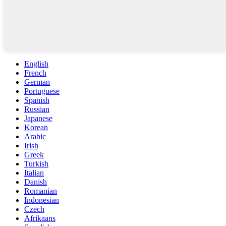
English
French
German
Portuguese
Spanish
Russian
Japanese
Korean
Arabic
Irish
Greek
Turkish
Italian
Danish
Romanian
Indonesian
Czech
Afrikaans