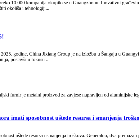
reko 10.000 kompanija okupilo se u Guangzhouu. Inovativni građevinski
ti okoliša i tehnologiji...
5!
 2025. godine, China Jixiang Group je na izložbu u Šangaju u Guangyi
ija, postavši u fokusu ...
nijski furnir je metalni proizvod za zavjese napravljen od aluminijske le
ra imati sposobnost uštede resursa i smanjenja trošk
bnost uštede resursa i smanjenja troškova. Generalno, dva premaza i j