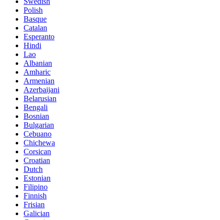
Swedish
Polish
Basque
Catalan
Esperanto
Hindi
Lao
Albanian
Amharic
Armenian
Azerbaijani
Belarusian
Bengali
Bosnian
Bulgarian
Cebuano
Chichewa
Corsican
Croatian
Dutch
Estonian
Filipino
Finnish
Frisian
Galician