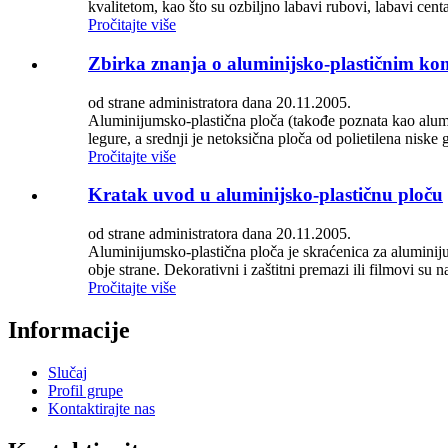
kvalitetom, kao što su ozbiljno labavi rubovi, labavi centa
Pročitajte više
Zbirka znanja o aluminijsko-plastičnim k
od strane administratora dana 20.11.2005.
Aluminijumsko-plastična ploča (takođe poznata kao alumin
legure, a srednji je netoksična ploča od polietilena niske g
Pročitajte više
Kratak uvod u aluminijsko-plastičnu ploču
od strane administratora dana 20.11.2005.
Aluminijumsko-plastična ploča je skraćenica za aluminij
obje strane. Dekorativni i zaštitni premazi ili filmovi su
Pročitajte više
Informacije
Slučaj
Profil grupe
Kontaktirajte nas