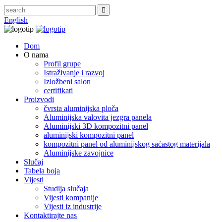
English
Dom
O nama
Profil grupe
Istraživanje i razvoj
Izložbeni salon
certifikati
Proizvodi
čvrsta aluminijska ploča
Aluminijska valovita jezgra panela
Aluminijski 3D kompozitni panel
aluminijski kompozitni panel
kompozitni panel od aluminijskog saćastog materijala
Aluminijske zavojnice
Slučaj
Tabela boja
Vijesti
Studija slučaja
Vijesti kompanije
Vijesti iz industrije
Kontaktirajte nas