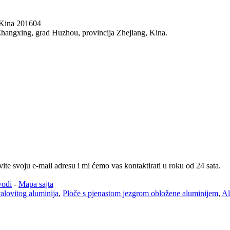
 Kina 201604
hangxing, grad Huzhou, provincija Zhejiang, Kina.
te svoju e-mail adresu i mi ćemo vas kontaktirati u roku od 24 sata.
vodi
-
Mapa sajta
alovitog aluminija
,
Ploče s pjenastom jezgrom obložene aluminijem
,
Al