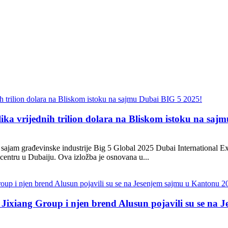
rilika vrijednih trilion dolara na Bliskom istoku na sa
sajam građevinske industrije Big 5 Global 2025 Dubai International Exh
entru u Dubaiju. Ova izložba je osnovana u...
a Jixiang Group i njen brend Alusun pojavili su se na