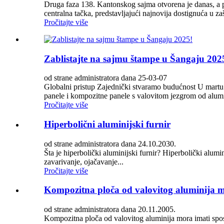
Druga faza 138. Kantonskog sajma otvorena je danas, a p
centralna tačka, predstavljajući najnovija dostignuća u zašti
Pročitajte više
Zablistajte na sajmu štampe u Šangaju 202
od strane administratora dana 25-03-07
Globalni pristup Zajednički stvaramo budućnost U martu
panele i kompozitne panele s valovitom jezgrom od alumin
Pročitajte više
Hiperbolični aluminijski furnir
od strane administratora dana 24.10.2030.
Šta je hiperbolički aluminijski furnir? Hiperbolički alumi
zavarivanje, ojačavanje...
Pročitajte više
Kompozitna ploča od valovitog aluminija mo
od strane administratora dana 20.11.2005.
Kompozitna ploča od valovitog aluminija mora imati sposo