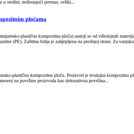
r u sredini, nedostajući premaz, veliki...
ompozitnim pločama
ijumsko-plastična kompozitna ploča) sastoji se od višeslojnih materijal
ustine (PE). Zaštitna folija je zalijepljena na prednjoj strani. Za vanjsku
umsko-plastičnu kompozitnu ploču. Proizvod je troslojna kompozitna p
 naneseni na površinu proizvoda kao dekorativna površina...