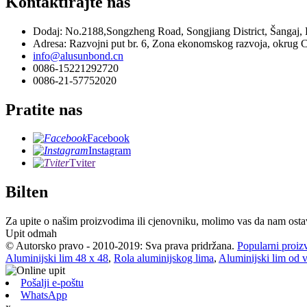
Kontaktirajte nas
Dodaj: No.2188,Songzheng Road, Songjiang District, Šangaj,
Adresa: Razvojni put br. 6, Zona ekonomskog razvoja, okrug C
info@alusunbond.cn
0086-15221292720
0086-21-57752020
Pratite nas
Facebook
Instagram
Tviter
Bilten
Za upite o našim proizvodima ili cjenovniku, molimo vas da nam ostavi
Upit odmah
© Autorsko pravo - 2010-2019: Sva prava pridržana.
Popularni proiz
Aluminijski lim 48 x 48
,
Rola aluminijskog lima
,
Aluminijski lim od v
Pošalji e-poštu
WhatsApp