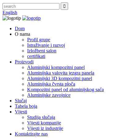
English
Dom
O nama
Profil grupe
Istraživanje i razvoj
Izložbeni salon
certifikati
Proizvodi
Aluminijski kompozitni panel
Aluminijska valovita jezgra panela
Aluminijski 3D kompozitni panel
Aluminijska čvrsta ploča
Kompozitni panel od aluminijskog saća
Aluminijske zavojnice
Slučaj
Tabela boja
Vijesti
Studija slučaja
Vijesti kompanije
Vijesti iz industrije
Kontaktirajte nas