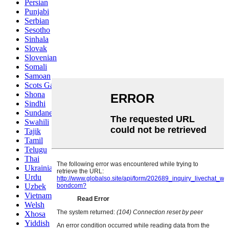
Persian
Punjabi
Serbian
Sesotho
Sinhala
Slovak
Slovenian
Somali
Samoan
Scots Gaelic
Shona
Sindhi
Sundanese
Swahili
Tajik
Tamil
Telugu
Thai
Ukrainian
Urdu
Uzbek
Vietnamese
Welsh
Xhosa
Yiddish