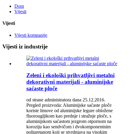
Dom
Vijesti
Vijesti
Vijesti kompanije
Vijesti iz industrije
Zeleni i ekološki prihvatljivi metalni
dekorativni materijali - aluminijske
saćaste ploče
od strane administratora dana 25.12.2016.
Pregled proizvoda: Aluminijske saćaste ploče
koriste limove od aluminijske legure obložene
fluorougljikom kao prednje i stražnje ploče, s
aluminijskom saćastom jezgrom otpornom na
koroziju kao sendvičom i dvokomponentnim
poliuretanom koji se stvrdnjava na visokim