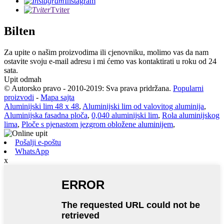
Instagram
Tviter
Bilten
Za upite o našim proizvodima ili cjenovniku, molimo vas da nam
ostavite svoju e-mail adresu i mi ćemo vas kontaktirati u roku od 24
sata.
Upit odmah
© Autorsko pravo - 2010-2019: Sva prava pridržana.
Popularni
proizvodi
-
Mapa sajta
Aluminijski lim 48 x 48
,
Aluminijski lim od valovitog aluminija
,
Aluminijska fasadna ploča
,
0,040 aluminijski lim
,
Rola aluminijskog
lima
,
Ploče s pjenastom jezgrom obložene aluminijem
,
Pošalji e-poštu
WhatsApp
x