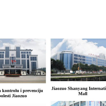
Jiaozuo Shanyang Internati
 kontrolu i prevenciju
Mall
bolesti Jiaozuo