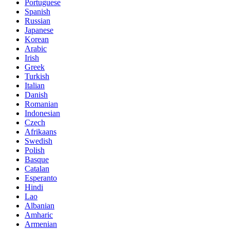
Portuguese
Spanish
Russian
Japanese
Korean
Arabic
Irish
Greek
Turkish
Italian
Danish
Romanian
Indonesian
Czech
Afrikaans
Swedish
Polish
Basque
Catalan
Esperanto
Hindi
Lao
Albanian
Amharic
Armenian