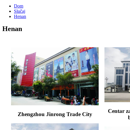
Dom
Slučaj
Henan
Henan
Centar za
Zhengzhou Jinrong Trade City