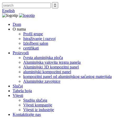
English
Dom
O nama
Profil grupe
Istraživanje i razvoj
Izložbeni salon
certifikati
Proizvodi
čvrsta aluminijska ploča
Aluminijska valovita jezgra panela
Aluminijski 3D kompozitni panel
aluminijski kompozitni panel
kompozitni panel od aluminijskog saćastog materijala
Aluminijske zavojnice
Slučaj
Tabela boja
Vijesti
Studija slučaja
Vijesti kompanije
Vijesti iz industrije
Kontaktirajte nas