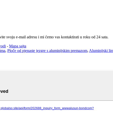
te svoju e-mail adresu i mi ćemo vas kontaktirati u roku od 24 sata.
vodi
-
Mapa sajta
lima
,
Ploče od pjenaste jezgre s aluminijskim premazom
,
Aluminijski li