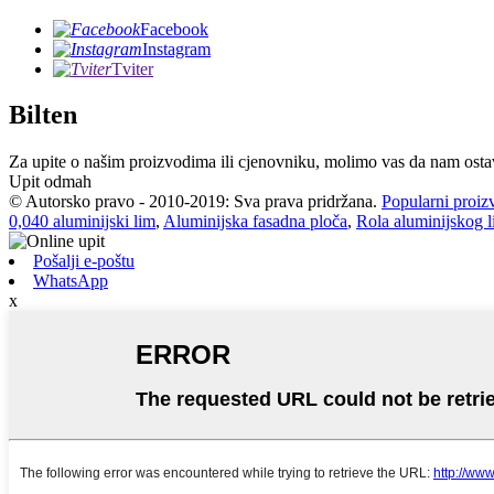
Facebook
Instagram
Tviter
Bilten
Za upite o našim proizvodima ili cjenovniku, molimo vas da nam ostavi
Upit odmah
© Autorsko pravo - 2010-2019: Sva prava pridržana.
Popularni proiz
0,040 aluminijski lim
,
Aluminijska fasadna ploča
,
Rola aluminijskog 
Pošalji e-poštu
WhatsApp
x