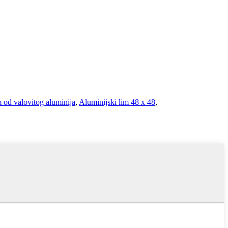
m od valovitog aluminija
,
Aluminijski lim 48 x 48
,